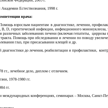
сийской Федерации, 2005 г.
 Академии Естествознания, 1998 г.
омпетенции врача:
Помощь взрослым пациентам в диагностике, лечении, профилак
 В, D, герпетической инфекции, инфекционного мононуклеоза, эх
 различных заболеваниях печени (включая гепатиты, циррозы п
тракта. Помощь при обследовании и лечении по поводу увелич
олевания глаз, при присасывании клещей и др.
диагностики до лечения, реабилитации и профилактики, контро
 гг., лечебное дело, диплом с отличием.
ни, 1978-1980 гг.
84 гг.
и международных конференциях, семинарах – Москва, Санкт-Пет