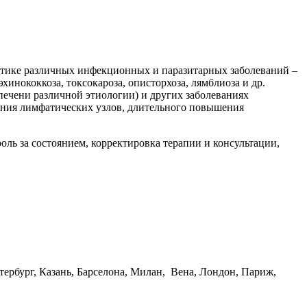
тике различных инфекционных и паразитарных заболеваний –
инококкоза, токсокароза, описторхоза, лямблиоза и др.
ечени различной этиологии) и других заболеваниях
ения лимфатических узлов, длительного повышения
ль за состоянием, корректировка терапии и консультации,
ербург, Казань, Барселона, Милан, Вена, Лондон, Париж,