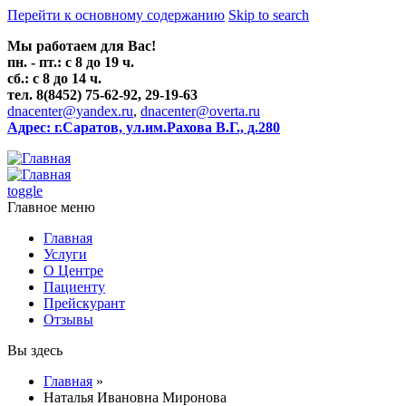
Перейти к основному содержанию
Skip to search
Мы работаем для Вас!
пн. - пт.: с 8 до 19 ч.
сб.: с 8 до 14 ч.
тел. 8(8452) 75-62-92, 29-19-63
dnacenter@yandex.ru
,
dnacenter@overta.ru
Адрес: г.Саратов, ул.им.Рахова В.Г., д.280
toggle
Главное меню
Главная
Услуги
О Центре
Пациенту
Прейскурант
Отзывы
Вы здесь
Главная
»
Наталья Ивановна Миронова