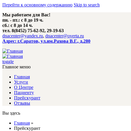
Перейти к основному содержанию
Skip to search
Мы работаем для Вас!
пн. - пт.: с 8 до 19 ч.
сб.: с 8 до 14 ч.
тел. 8(8452) 75-62-92, 29-19-63
dnacenter@yandex.ru
,
dnacenter@overta.ru
Адрес: г.Саратов, ул.им.Рахова В.Г., д.280
toggle
Главное меню
Главная
Услуги
О Центре
Пациенту
Прейскурант
Отзывы
Вы здесь
Главная
»
Прейскурант