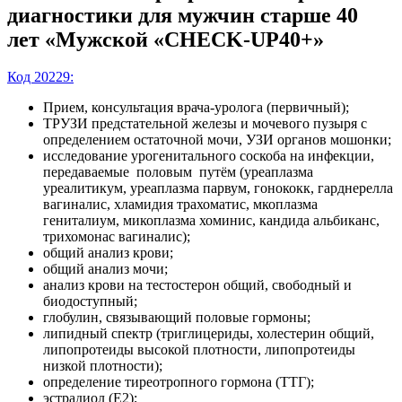
диагностики для мужчин старше 40
лет «Мужской «CHECK-UP40+»
Код 20229:
Прием, консультация врача-уролога (первичный);
ТРУЗИ предстательной железы и мочевого пузыря с
определением остаточной мочи, УЗИ органов мошонки;
исследование урогенитального соскоба на инфекции,
передаваемые половым путём (уреаплазма
уреалитикум, уреаплазма парвум, гонококк, гарднерелла
вагиналис, хламидия трахоматис, мкоплазма
гениталиум, микоплазма хоминис, кандида альбиканс,
трихомонас вагиналис);
общий анализ крови;
общий анализ мочи;
анализ крови на тестостерон общий, свободный и
биодоступный;
глобулин, связывающий половые гормоны;
липидный спектр (триглицериды, холестерин общий,
липопротеиды высокой плотности, липопротеиды
низкой плотности);
определение тиреотропного гормона (ТТГ);
эстрадиол (E2);