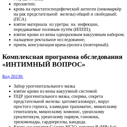
пролактин;
кровь на простатоспецифический антиген (онкомаркёр
на рак предстательной железы) общий и свободный;
(ПСА)
взятие материала из уретры на инфекции,
передаваемые половым путём (ИППП);
взятие крови из вены одноразовым вакуумным набором;
пальцевое ректальное исследование;
прием, консультация врача-уролога (повторный).
Комплексная программа обследования
«ИНТИМНЫЙ ВОПРОС»
Код 20230:
Забор урогенитальльного мазка
взятие крови из вены вакуумной системой
ПЦР урогенитального мазка, спермы, секрета
предстательной железы: цитомегаловирус, вирус
простого герпеса, хламидии трахоматис, микоплазму
гениталиум, микоплазму хоминис, уреаплазму
уреалитикум, уреаплазму парвум, гонококк,
трихомонады, гарднереллы, кандида.
Кровь на: гепатит С (анти HCV), гепатит В (HBsAg),